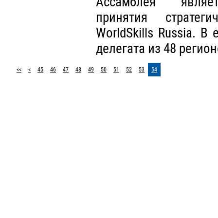
Ассамблея являет
принятия стратег
WorldSkills Russia. В
делегата из 48 регио
<<
<
45
46
47
48
49
50
51
52
53
54